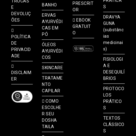
PRÁTICA
TROCAS
PRESCRIT
BANHO
S
E
OR
DEVOLUÇ
ERVAS
DRAVYA
ÕES
EBOOK
AYURVÉDI
GUNA
GRATUIT
CAS EM
(substânc
O
PÓ
ias
POLÍTICA
medicinai
DE
ÓLEOS
s)
PRIVACID
AYURVÉDI
ADE
COS
FISIOLOGI
A E
SKINCARE
DESEQUILÍ
DISCLAIM
TRATAME
BRIOS
ER
NTO
PROTOCO
CAPILAR
LOS
COMO
PRÁTICO
ESCOLHE
S
R SEU
TEXTOS
DOSHA
CLÁSSICO
TAILA
S