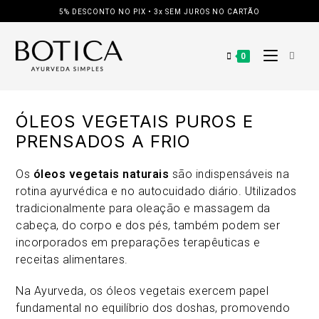
Ir
5% DESCONTO NO PIX • 3x SEM JUROS NO CARTÃO
para
o
conteúdo
0
ÓLEOS VEGETAIS PUROS E
PRENSADOS A FRIO
Os
óleos vegetais naturais
são indispensáveis na
rotina ayurvédica e no autocuidado diário. Utilizados
tradicionalmente para oleação e massagem da
cabeça, do corpo e dos pés, também podem ser
incorporados em preparações terapêuticas e
receitas alimentares.
Na Ayurveda, os óleos vegetais exercem papel
fundamental no equilíbrio dos doshas, promovendo