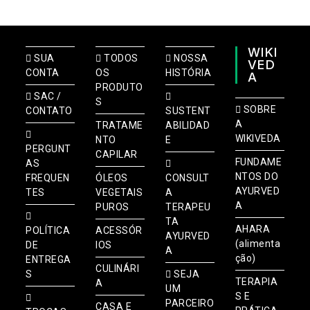
WIKI
SUA
TODOS
NOSSA
VED
CONTA
OS
HISTÓRIA
A
PRODUTO
SAC /
S
SOBRE
CONTATO
SUSTENT
A
TRATAME
ABILIDAD
WIKIVEDA
NTO
E
PERGUNT
CAPILAR
FUNDAME
AS
NTOS DO
FREQUEN
ÓLEOS
CONSULT
AYURVED
TES
VEGETAIS
A
A
PUROS
TERAPEU
TA
AHARA
POLÍTICA
ACESSÓR
AYURVED
(alimenta
DE
IOS
A
ção)
ENTREGA
CULINÁRI
S
SEJA
TERAPIA
A
UM
S E
PARCEIRO
CASA E